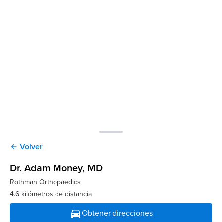
Volver
arrow_back
Dr. Adam Money
, MD
Rothman Orthopaedics
4.6 kilómetros de distancia
directions_car
Obtener direcciones