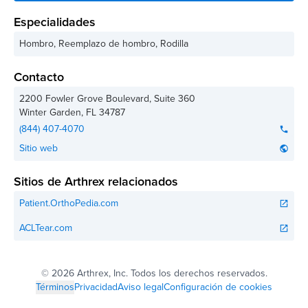
Especialidades
Hombro, Reemplazo de hombro, Rodilla
Contacto
2200 Fowler Grove Boulevard, Suite 360
Winter Garden
,
FL
34787
(844) 407-4070
phone
Sitio web
public
Sitios de Arthrex relacionados
Patient.OrthoPedia.com
open_in_new
ACLTear.com
open_in_new
©
2026 Arthrex, Inc. Todos los derechos reservados.
Términos
Privacidad
Aviso legal
Configuración de cookies