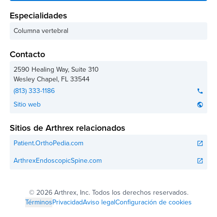
Especialidades
Columna vertebral
Contacto
2590 Healing Way, Suite 310
Wesley Chapel
,
FL
33544
(813) 333-1186
phone
Sitio web
public
Sitios de Arthrex relacionados
Patient.OrthoPedia.com
open_in_new
ArthrexEndoscopicSpine.com
open_in_new
©
2026 Arthrex, Inc. Todos los derechos reservados.
Términos
Privacidad
Aviso legal
Configuración de cookies