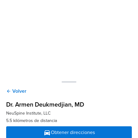
Volver
arrow_back
Dr. Armen Deukmedjian
, MD
NeuSpine Institute, LLC
5.5 kilómetros de distancia
directions_car
Obtener direcciones