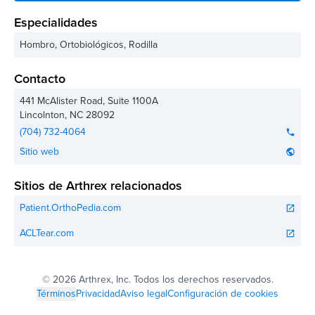
Especialidades
Hombro, Ortobiológicos, Rodilla
Contacto
441 McAlister Road, Suite 1100A
Lincolnton
,
NC
28092
(704) 732-4064
phone
Sitio web
public
Sitios de Arthrex relacionados
Patient.OrthoPedia.com
open_in_new
ACLTear.com
open_in_new
©
2026 Arthrex, Inc. Todos los derechos reservados.
Términos
Privacidad
Aviso legal
Configuración de cookies