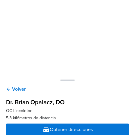
Volver
arrow_back
Dr. Brian Opalacz
, DO
OC Lincolnton
5.3 kilómetros de distancia
directions_car
Obtener direcciones