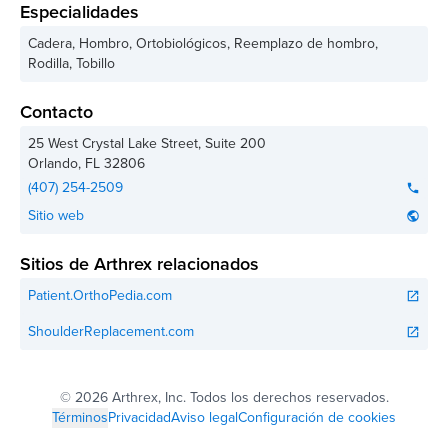
Especialidades
Cadera, Hombro, Ortobiológicos, Reemplazo de hombro,
Rodilla, Tobillo
Contacto
25 West Crystal Lake Street, Suite 200
Orlando
,
FL
32806
(407) 254-2509
phone
Sitio web
public
Sitios de Arthrex relacionados
Patient.OrthoPedia.com
open_in_new
ShoulderReplacement.com
open_in_new
©
2026 Arthrex, Inc. Todos los derechos reservados.
Términos
Privacidad
Aviso legal
Configuración de cookies