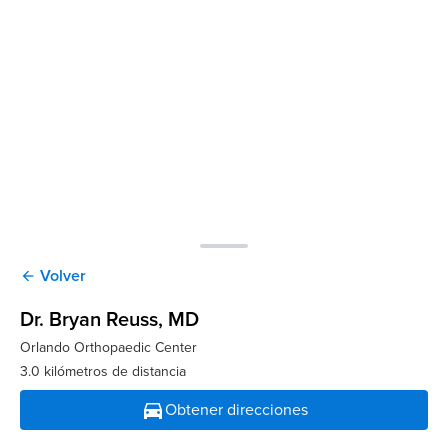
Volver
arrow_back
Dr. Bryan Reuss
, MD
Orlando Orthopaedic Center
3.0 kilómetros de distancia
directions_car
Obtener direcciones