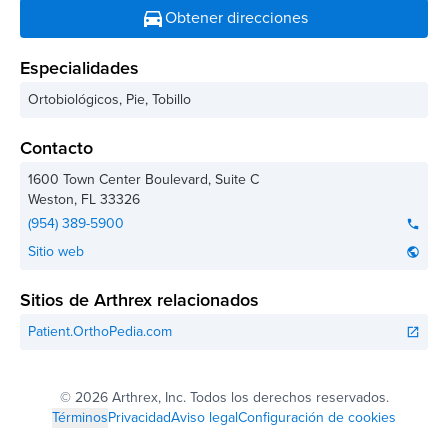
directions_car
Obtener direcciones
Especialidades
Ortobiológicos, Pie, Tobillo
Contacto
1600 Town Center Boulevard, Suite C
Weston
,
FL
33326
(954) 389-5900
phone
Sitio web
public
Sitios de Arthrex relacionados
Patient.OrthoPedia.com
open_in_new
©
2026 Arthrex, Inc. Todos los derechos reservados.
Términos
Privacidad
Aviso legal
Configuración de cookies