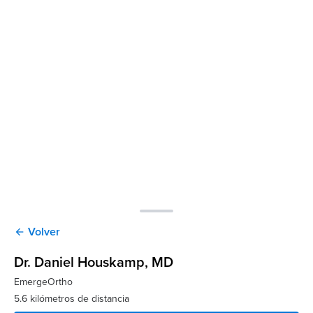
Volver
arrow_back
Dr. Daniel Houskamp
, MD
EmergeOrtho
5.6 kilómetros de distancia