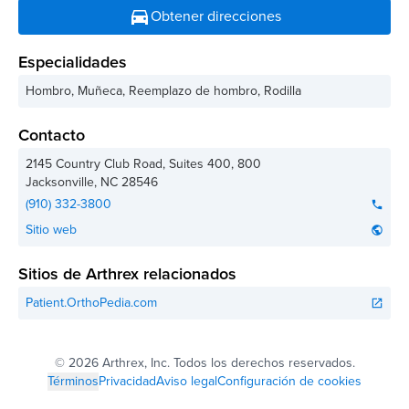
directions_car
Obtener direcciones
Especialidades
Hombro, Muñeca, Reemplazo de hombro, Rodilla
Contacto
2145 Country Club Road, Suites 400, 800
Jacksonville
,
NC
28546
(910) 332-3800
phone
Sitio web
public
Sitios de Arthrex relacionados
Patient.OrthoPedia.com
open_in_new
©
2026 Arthrex, Inc. Todos los derechos reservados.
Términos
Privacidad
Aviso legal
Configuración de cookies