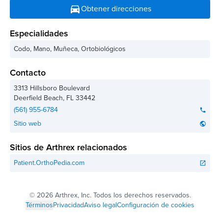
directions_car
Obtener direcciones
Especialidades
Codo, Mano, Muñeca, Ortobiológicos
Contacto
3313 Hillsboro Boulevard
Deerfield Beach
,
FL
33442
(561) 955-6784
phone
Sitio web
public
Sitios de Arthrex relacionados
Patient.OrthoPedia.com
open_in_new
©
2026 Arthrex, Inc. Todos los derechos reservados.
Términos
Privacidad
Aviso legal
Configuración de cookies