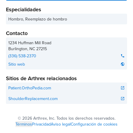
Especialidades
Hombro, Reemplazo de hombro
Contacto
1234 Huffman Mill Road
Burlington
,
NC
27215
(336) 538-2370
phone
Sitio web
public
Sitios de Arthrex relacionados
Patient.OrthoPedia.com
open_in_new
ShoulderReplacement.com
open_in_new
©
2026 Arthrex, Inc. Todos los derechos reservados.
Términos
Privacidad
Aviso legal
Configuración de cookies