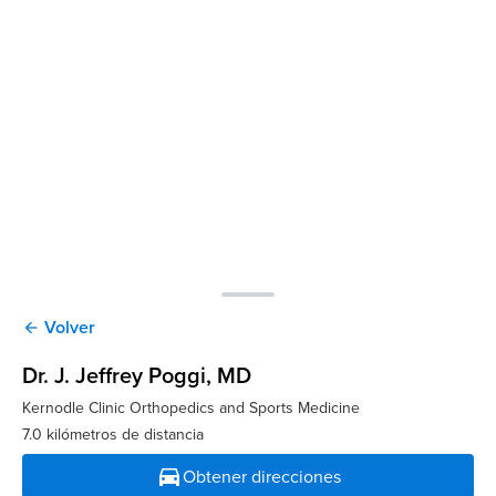
Volver
arrow_back
Dr. J. Jeffrey Poggi
, MD
Kernodle Clinic Orthopedics and Sports Medicine
7.0 kilómetros de distancia
directions_car
Obtener direcciones