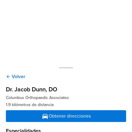
Volver
arrow_back
Dr. Jacob Dunn
, DO
Columbus Orthopaedic Associates
1.9 kilómetros de distancia
directions_car
Obtener direcciones
Especialidades