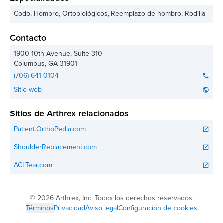
Codo, Hombro, Ortobiológicos, Reemplazo de hombro, Rodilla
Contacto
1900 10th Avenue, Suite 310
Columbus
,
GA
31901
(706) 641-0104
phone
Sitio web
public
Sitios de Arthrex relacionados
Patient.OrthoPedia.com
open_in_new
ShoulderReplacement.com
open_in_new
ACLTear.com
open_in_new
©
2026 Arthrex, Inc. Todos los derechos reservados.
Términos
Privacidad
Aviso legal
Configuración de cookies