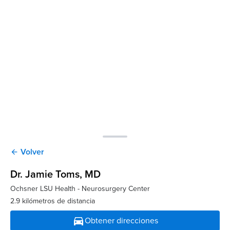
Volver
arrow_back
Dr. Jamie Toms
, MD
Ochsner LSU Health - Neurosurgery Center
2.9 kilómetros de distancia
directions_car
Obtener direcciones