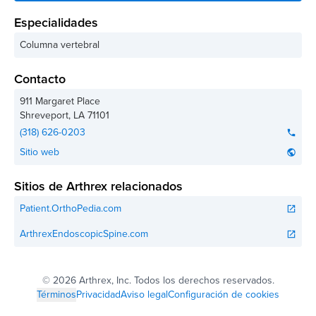
Especialidades
Columna vertebral
Contacto
911 Margaret Place
Shreveport
,
LA
71101
(318) 626-0203
phone
Sitio web
public
Sitios de Arthrex relacionados
Patient.OrthoPedia.com
open_in_new
ArthrexEndoscopicSpine.com
open_in_new
©
2026 Arthrex, Inc. Todos los derechos reservados.
Términos
Privacidad
Aviso legal
Configuración de cookies