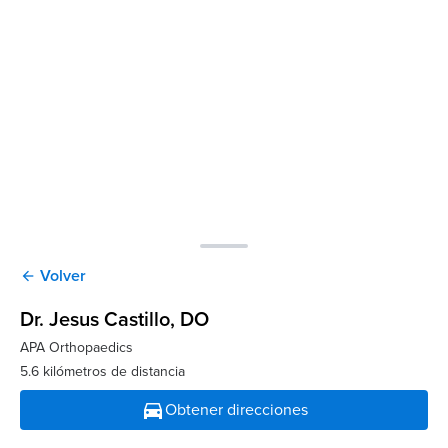
Volver
arrow_back
Dr. Jesus Castillo
, DO
APA Orthopaedics
5.6 kilómetros de distancia
directions_car
Obtener direcciones