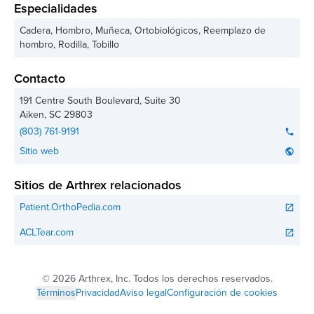
Especialidades
Cadera, Hombro, Muñeca, Ortobiológicos, Reemplazo de
hombro, Rodilla, Tobillo
Contacto
191 Centre South Boulevard, Suite 30
Aiken
,
SC
29803
(803) 761-9191
phone
Sitio web
public
Sitios de Arthrex relacionados
Patient.OrthoPedia.com
open_in_new
ACLTear.com
open_in_new
©
2026 Arthrex, Inc. Todos los derechos reservados.
Términos
Privacidad
Aviso legal
Configuración de cookies