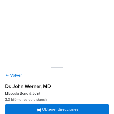
Volver
arrow_back
Dr. John Werner
, MD
Missoula Bone & Joint
3.0 kilómetros de distancia
directions_car
Obtener direcciones