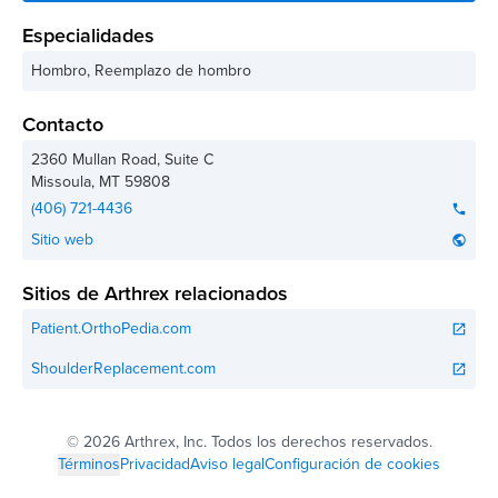
Especialidades
Hombro, Reemplazo de hombro
Contacto
2360 Mullan Road, Suite C
Missoula
,
MT
59808
(406) 721-4436
phone
Sitio web
public
Sitios de Arthrex relacionados
Patient.OrthoPedia.com
open_in_new
ShoulderReplacement.com
open_in_new
©
2026 Arthrex, Inc. Todos los derechos reservados.
Términos
Privacidad
Aviso legal
Configuración de cookies