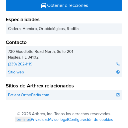
directions_car
Obtener direcciones
Especialidades
Cadera, Hombro, Ortobiológicos, Rodilla
Contacto
730 Goodlette Road North, Suite 201
Naples
,
FL
34102
(239) 262-1119
phone
Sitio web
public
Sitios de Arthrex relacionados
Patient.OrthoPedia.com
open_in_new
©
2026 Arthrex, Inc. Todos los derechos reservados.
Términos
Privacidad
Aviso legal
Configuración de cookies