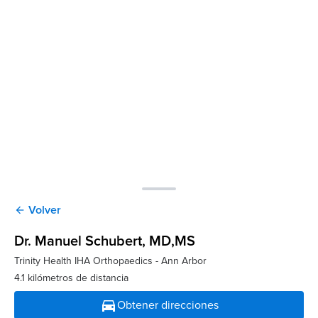
Volver
arrow_back
Dr. Manuel Schubert
, MD,MS
Trinity Health IHA Orthopaedics - Ann Arbor
4.1 kilómetros de distancia
directions_car
Obtener direcciones