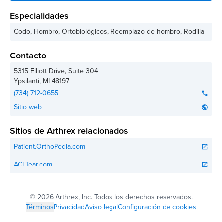
Especialidades
Codo, Hombro, Ortobiológicos, Reemplazo de hombro, Rodilla
Contacto
5315 Elliott Drive, Suite 304
Ypsilanti
,
MI
48197
(734) 712-0655
phone
Sitio web
public
Sitios de Arthrex relacionados
Patient.OrthoPedia.com
open_in_new
ACLTear.com
open_in_new
©
2026 Arthrex, Inc. Todos los derechos reservados.
Términos
Privacidad
Aviso legal
Configuración de cookies