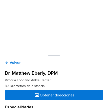
Volver
arrow_back
Dr. Matthew Eberly
, DPM
Victoria Foot and Ankle Center
3.3 kilómetros de distancia
directions_car
Obtener direcciones
Especialidades