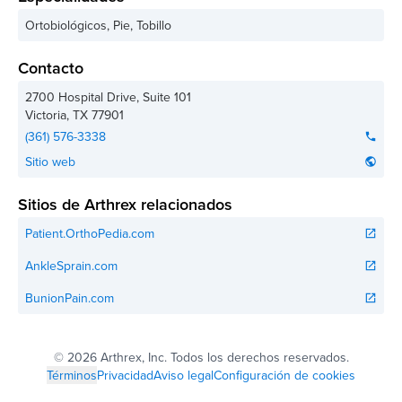
Ortobiológicos, Pie, Tobillo
Contacto
2700 Hospital Drive, Suite 101
Victoria
,
TX
77901
(361) 576-3338
phone
Sitio web
public
Sitios de Arthrex relacionados
Patient.OrthoPedia.com
open_in_new
AnkleSprain.com
open_in_new
BunionPain.com
open_in_new
©
2026 Arthrex, Inc. Todos los derechos reservados.
Términos
Privacidad
Aviso legal
Configuración de cookies