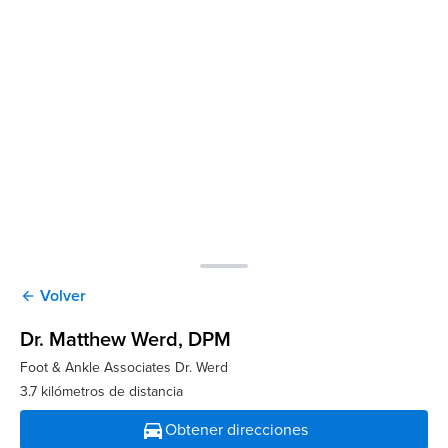
Volver
arrow_back
Dr. Matthew Werd
, DPM
Foot & Ankle Associates Dr. Werd
3.7 kilómetros de distancia
directions_car
Obtener direcciones