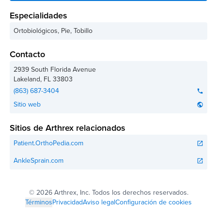
Especialidades
Ortobiológicos, Pie, Tobillo
Contacto
2939 South Florida Avenue
Lakeland
,
FL
33803
(863) 687-3404
phone
Sitio web
public
Sitios de Arthrex relacionados
Patient.OrthoPedia.com
open_in_new
AnkleSprain.com
open_in_new
©
2026 Arthrex, Inc. Todos los derechos reservados.
Términos
Privacidad
Aviso legal
Configuración de cookies