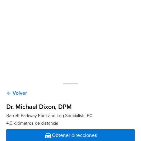
Volver
arrow_back
Dr. Michael Dixon
, DPM
Barrett Parkway Foot and Leg Specialists PC
4.9 kilómetros de distancia
directions_car
Obtener direcciones