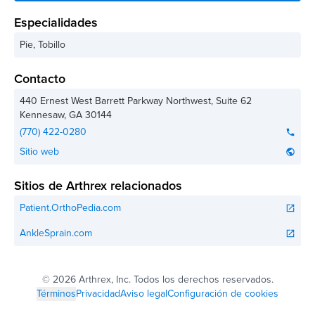
Especialidades
Pie, Tobillo
Contacto
440 Ernest West Barrett Parkway Northwest, Suite 62
Kennesaw
,
GA
30144
(770) 422-0280
phone
Sitio web
public
Sitios de Arthrex relacionados
Patient.OrthoPedia.com
open_in_new
AnkleSprain.com
open_in_new
©
2026 Arthrex, Inc. Todos los derechos reservados.
Términos
Privacidad
Aviso legal
Configuración de cookies