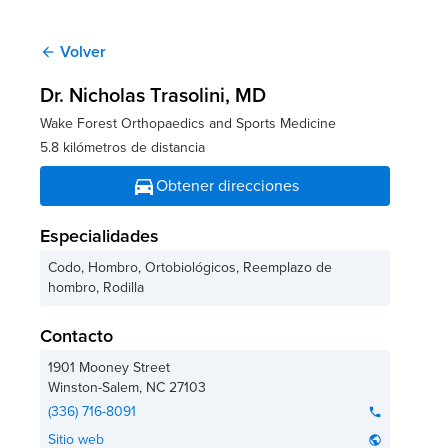
Volver
arrow_back
Dr. Nicholas Trasolini
, MD
Wake Forest Orthopaedics and Sports Medicine
5.8 kilómetros de distancia
directions_car
Obtener direcciones
Especialidades
Codo, Hombro, Ortobiológicos, Reemplazo de
hombro, Rodilla
Contacto
1901 Mooney Street
Winston-Salem
,
NC
27103
(336) 716-8091
phone
Sitio web
public