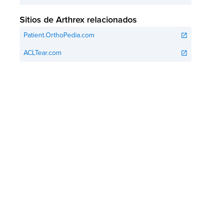
Sitios de Arthrex relacionados
Patient.OrthoPedia.com
open_in_new
ACLTear.com
open_in_new