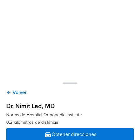
Volver
arrow_back
Dr. Nimit Lad
, MD
Northside Hospital Orthopedic Institute
0.2 kilómetros de distancia
directions_car
Obtener direcciones