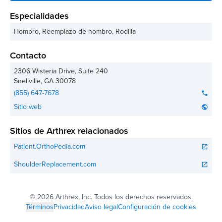
Especialidades
Hombro, Reemplazo de hombro, Rodilla
Contacto
2306 Wisteria Drive, Suite 240
Snellville
,
GA
30078
(855) 647-7678
phone
Sitio web
public
Sitios de Arthrex relacionados
Patient.OrthoPedia.com
open_in_new
ShoulderReplacement.com
open_in_new
©
2026 Arthrex, Inc. Todos los derechos reservados.
Términos
Privacidad
Aviso legal
Configuración de cookies