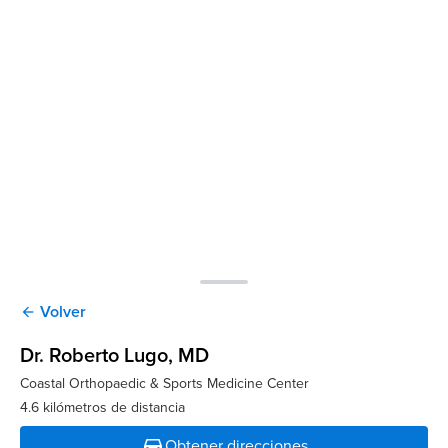
Volver
arrow_back
Dr. Roberto Lugo
, MD
Coastal Orthopaedic & Sports Medicine Center
4.6 kilómetros de distancia
directions_car
Obtener direcciones