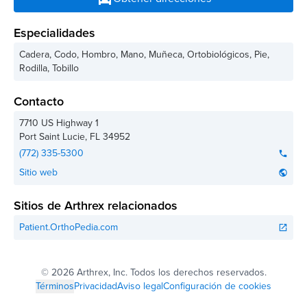
Especialidades
Cadera, Codo, Hombro, Mano, Muñeca, Ortobiológicos, Pie,
Rodilla, Tobillo
Contacto
7710 US Highway 1
Port Saint Lucie
,
FL
34952
(772) 335-5300
phone
Sitio web
public
Sitios de Arthrex relacionados
Patient.OrthoPedia.com
open_in_new
©
2026 Arthrex, Inc. Todos los derechos reservados.
Términos
Privacidad
Aviso legal
Configuración de cookies