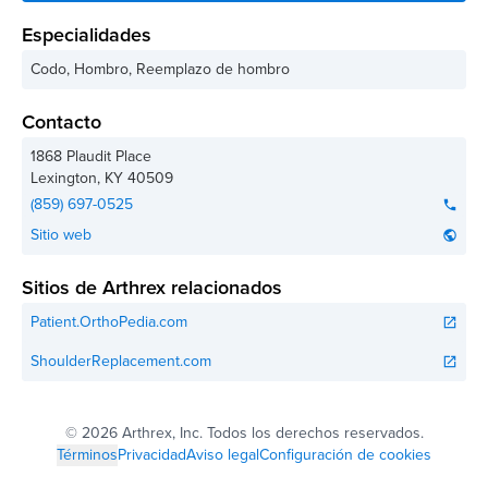
Especialidades
Codo, Hombro, Reemplazo de hombro
Contacto
1868 Plaudit Place
Lexington
,
KY
40509
(859) 697-0525
phone
Sitio web
public
Sitios de Arthrex relacionados
Patient.OrthoPedia.com
open_in_new
ShoulderReplacement.com
open_in_new
©
2026 Arthrex, Inc. Todos los derechos reservados.
Términos
Privacidad
Aviso legal
Configuración de cookies