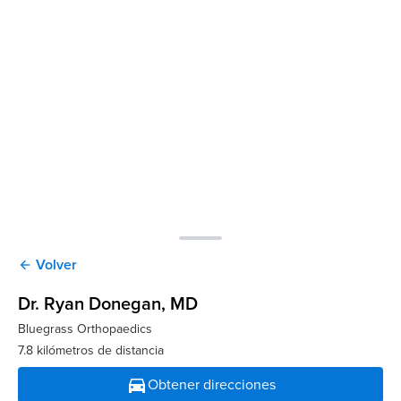
Volver
arrow_back
Dr. Ryan Donegan
, MD
Bluegrass Orthopaedics
7.8 kilómetros de distancia
directions_car
Obtener direcciones