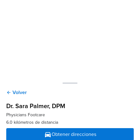
Volver
arrow_back
Dr. Sara Palmer
, DPM
Physicians Footcare
6.0 kilómetros de distancia
directions_car
Obtener direcciones