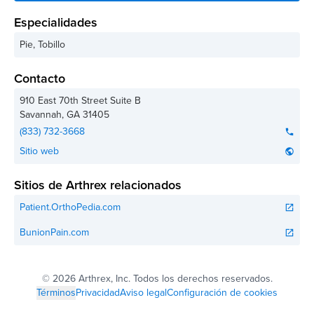
Especialidades
Pie, Tobillo
Contacto
910 East 70th Street Suite B
Savannah
,
GA
31405
(833) 732-3668
phone
Sitio web
public
Sitios de Arthrex relacionados
Patient.OrthoPedia.com
open_in_new
BunionPain.com
open_in_new
©
2026 Arthrex, Inc. Todos los derechos reservados.
Términos
Privacidad
Aviso legal
Configuración de cookies