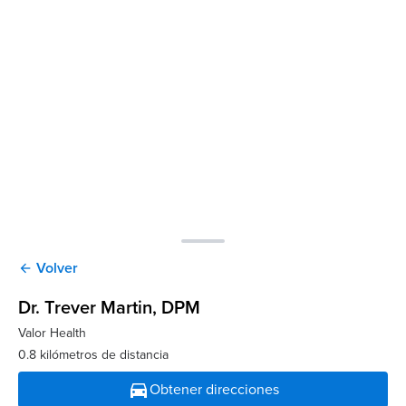
Volver
arrow_back
Dr. Trever Martin
, DPM
Valor Health
0.8 kilómetros de distancia
directions_car
Obtener direcciones