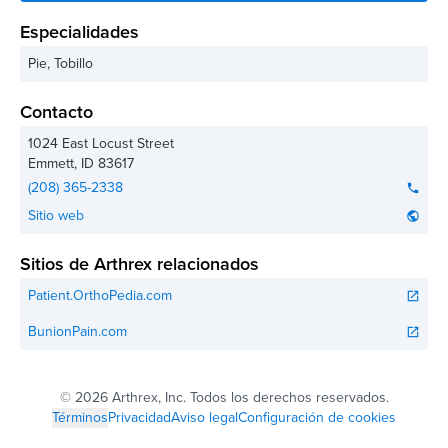
Especialidades
Pie, Tobillo
Contacto
1024 East Locust Street
Emmett
,
ID
83617
(208) 365-2338
phone
Sitio web
public
Sitios de Arthrex relacionados
Patient.OrthoPedia.com
open_in_new
BunionPain.com
open_in_new
©
2026 Arthrex, Inc. Todos los derechos reservados.
Términos
Privacidad
Aviso legal
Configuración de cookies