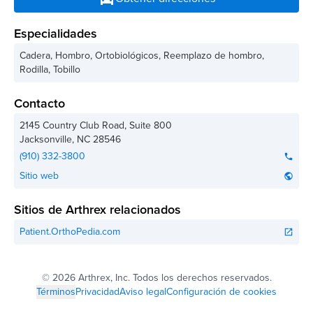
Especialidades
Cadera, Hombro, Ortobiológicos, Reemplazo de hombro,
Rodilla, Tobillo
Contacto
2145 Country Club Road, Suite 800
Jacksonville
,
NC
28546
(910) 332-3800
phone
Sitio web
public
Sitios de Arthrex relacionados
Patient.OrthoPedia.com
open_in_new
©
2026 Arthrex, Inc. Todos los derechos reservados.
Términos
Privacidad
Aviso legal
Configuración de cookies