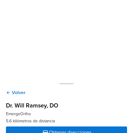
Volver
arrow_back
Dr. Will Ramsey
, DO
EmergeOrtho
5.6 kilómetros de distancia
directions_car
Obtener direcciones