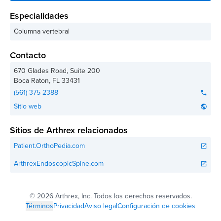
Especialidades
Columna vertebral
Contacto
670 Glades Road, Suite 200
Boca Raton
,
FL
33431
(561) 375-2388
phone
Sitio web
public
Sitios de Arthrex relacionados
Patient.OrthoPedia.com
open_in_new
ArthrexEndoscopicSpine.com
open_in_new
©
2026 Arthrex, Inc. Todos los derechos reservados.
Términos
Privacidad
Aviso legal
Configuración de cookies