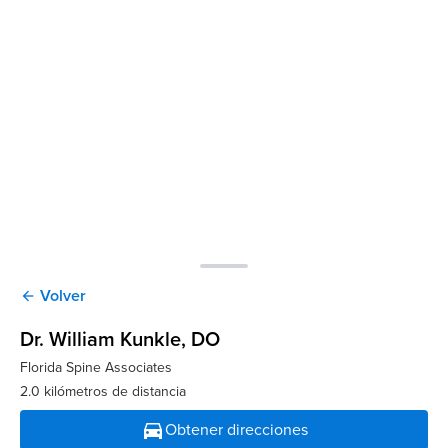
Volver
arrow_back
Dr. William Kunkle
, DO
Florida Spine Associates
2.0 kilómetros de distancia
directions_car
Obtener direcciones