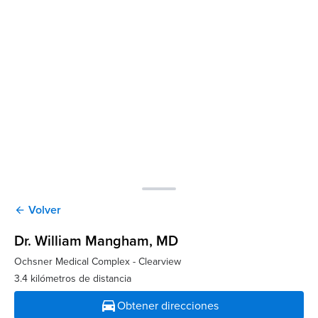
Volver
arrow_back
Dr. William Mangham
, MD
Ochsner Medical Complex - Clearview
3.4 kilómetros de distancia
directions_car
Obtener direcciones