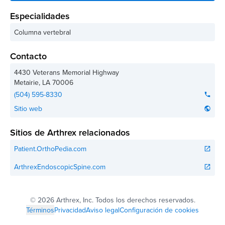
Especialidades
Columna vertebral
Contacto
4430 Veterans Memorial Highway
Metairie
,
LA
70006
(504) 595-8330
phone
Sitio web
public
Sitios de Arthrex relacionados
Patient.OrthoPedia.com
open_in_new
ArthrexEndoscopicSpine.com
open_in_new
©
2026 Arthrex, Inc. Todos los derechos reservados.
Términos
Privacidad
Aviso legal
Configuración de cookies