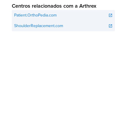
Centros relacionados com a Arthrex
Patient.OrthoPedia.com
open_in_new
ShoulderReplacement.com
open_in_new