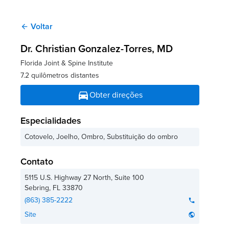
Voltar
arrow_back
Dr. Christian Gonzalez-Torres
, MD
Florida Joint & Spine Institute
7.2 quilômetros distantes
directions_car
Obter direções
Especialidades
Cotovelo, Joelho, Ombro, Substituição do ombro
Contato
5115 U.S. Highway 27 North, Suite 100
Sebring
,
FL
33870
(863) 385-2222
phone
Site
public