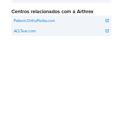
Centros relacionados com a Arthrex
Patient.OrthoPedia.com
open_in_new
ACLTear.com
open_in_new