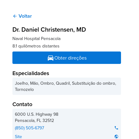
Voltar
arrow_back
Dr. Daniel Christensen
, MD
Naval Hospital Pensacola
8.1 quilômetros distantes
directions_car
Obter direções
Especialidades
Joelho, Mão, Ombro, Quadril, Substituição do ombro,
Tornozelo
Contato
6000 U.S. Highway 98
Pensacola
,
FL
32512
(850) 505-6797
phone
Site
public