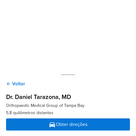
Voltar
arrow_back
Dr. Daniel Tarazona
, MD
Orthopaedic Medical Group of Tampa Bay
5.8 quilômetros distantes
directions_car
Obter direções