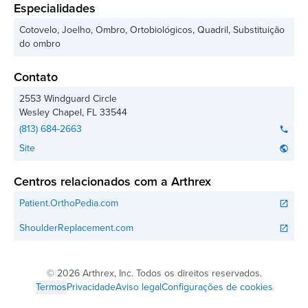
Especialidades
Cotovelo, Joelho, Ombro, Ortobiológicos, Quadril, Substituição
do ombro
Contato
2553 Windguard Circle
Wesley Chapel
,
FL
33544
(813) 684-2663
phone
Site
public
Centros relacionados com a Arthrex
Patient.OrthoPedia.com
open_in_new
ShoulderReplacement.com
open_in_new
©
2026 Arthrex, Inc. Todos os direitos reservados.
Termos
Privacidade
Aviso legal
Configurações de cookies