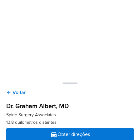
Voltar
arrow_back
Dr. Graham Albert
, MD
Spine Surgery Associates
13.8 quilômetros distantes
directions_car
Obter direções