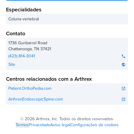
Especialidades
Coluna vertebral
Contato
1736 Gunbarrel Road
Chattanooga
,
TN
37421
(423) 814-3041
phone
Site
public
Centros relacionados com a Arthrex
Patient.OrthoPedia.com
open_in_new
ArthrexEndoscopicSpine.com
open_in_new
©
2026 Arthrex, Inc. Todos os direitos reservados.
Termos
Privacidade
Aviso legal
Configurações de cookies