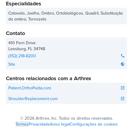
Especialidades
Cotovelo, Joelho, Ombro, Ortobiológicos, Quadril, Substituição
do ombro, Tornozelo
Contato
410 Fern Drive
Leesburg
,
FL
34748
(352) 218-8200
phone
Site
public
Centros relacionados com a Arthrex
Patient.OrthoPedia.com
open_in_new
ShoulderReplacement.com
open_in_new
©
2026 Arthrex, Inc. Todos os direitos reservados.
Termos
Privacidade
Aviso legal
Configurações de cookies