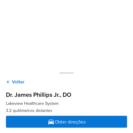
Voltar
arrow_back
Dr. James Phillips Jr.
, DO
Lakeview Healthcare System
3.2 quilômetros distantes
directions_car
Obter direções