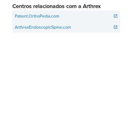
Centros relacionados com a Arthrex
Patient.OrthoPedia.com
open_in_new
ArthrexEndoscopicSpine.com
open_in_new