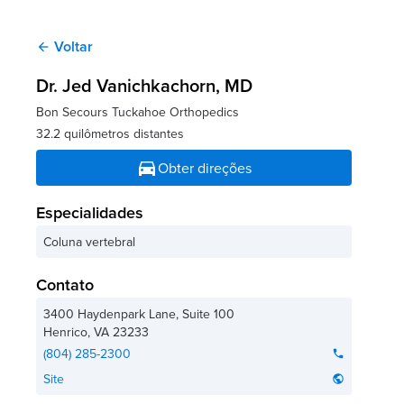
Voltar
arrow_back
Dr. Jed Vanichkachorn
, MD
Bon Secours Tuckahoe Orthopedics
32.2 quilômetros distantes
directions_car
Obter direções
Especialidades
Coluna vertebral
Contato
3400 Haydenpark Lane, Suite 100
Henrico
,
VA
23233
(804) 285-2300
phone
Site
public