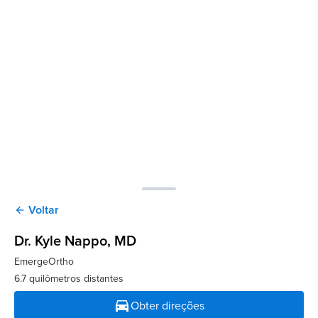
Voltar
arrow_back
Dr. Kyle Nappo
, MD
EmergeOrtho
6.7 quilômetros distantes
directions_car
Obter direções