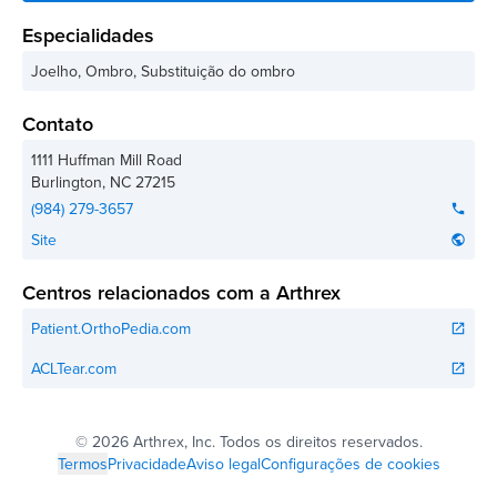
Especialidades
Joelho, Ombro, Substituição do ombro
Contato
1111 Huffman Mill Road
Burlington
,
NC
27215
(984) 279-3657
phone
Site
public
Centros relacionados com a Arthrex
Patient.OrthoPedia.com
open_in_new
ACLTear.com
open_in_new
©
2026 Arthrex, Inc. Todos os direitos reservados.
Termos
Privacidade
Aviso legal
Configurações de cookies