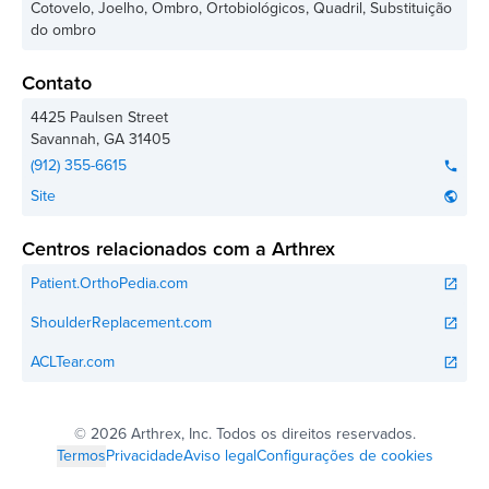
Cotovelo, Joelho, Ombro, Ortobiológicos, Quadril, Substituição
do ombro
Contato
4425 Paulsen Street
Savannah
,
GA
31405
(912) 355-6615
phone
Site
public
Centros relacionados com a Arthrex
Patient.OrthoPedia.com
open_in_new
ShoulderReplacement.com
open_in_new
ACLTear.com
open_in_new
©
2026 Arthrex, Inc. Todos os direitos reservados.
Termos
Privacidade
Aviso legal
Configurações de cookies