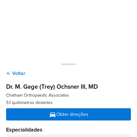
Voltar
arrow_back
Dr. M. Gage (Trey) Ochsner III
, MD
Chatham Orthopaedic Associates
5.1 quilômetros distantes
directions_car
Obter direções
Especialidades