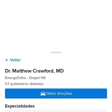
Voltar
arrow_back
Dr. Matthew Crawford
, MD
EmergeOrtho - Chapel Hill
5.7 quilômetros distantes
directions_car
Obter direções
Especialidades