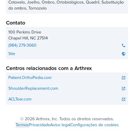
Cotovelo, Joelho, Ombro, Ortobiológicos, Quadril, Substituição
do ombro, Tornozelo
Contato
100 Perkins Drive
Chapel Hill
,
NC
27514
(984) 279-3660
phone
Site
public
Centros relacionados com a Arthrex
Patient.OrthoPedia.com
open_in_new
ShoulderReplacement.com
open_in_new
ACLTear.com
open_in_new
©
2026 Arthrex, Inc. Todos os direitos reservados.
Termos
Privacidade
Aviso legal
Configurações de cookies