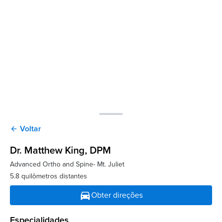
Voltar
arrow_back
Dr. Matthew King
, DPM
Advanced Ortho and Spine- Mt. Juliet
5.8 quilômetros distantes
directions_car
Obter direções
Especialidades