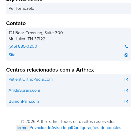
Pé, Tornozelo
Contato
121 Bear Crossing, Suite 300
Mt. Juliet
,
TN
37122
(615) 885-0200
phone
Site
public
Centros relacionados com a Arthrex
Patient.OrthoPedia.com
open_in_new
AnkleSprain.com
open_in_new
BunionPain.com
open_in_new
©
2026 Arthrex, Inc. Todos os direitos reservados.
Termos
Privacidade
Aviso legal
Configurações de cookies