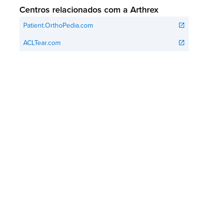
Centros relacionados com a Arthrex
Patient.OrthoPedia.com
open_in_new
ACLTear.com
open_in_new