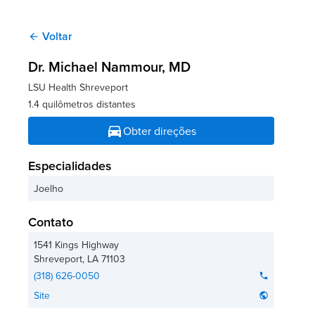
Voltar
arrow_back
Dr. Michael Nammour
, MD
LSU Health Shreveport
1.4 quilômetros distantes
directions_car
Obter direções
Especialidades
Joelho
Contato
1541 Kings Highway
Shreveport
,
LA
71103
(318) 626-0050
phone
Site
public