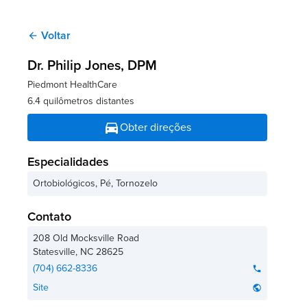
Voltar
arrow_back
Dr. Philip Jones
, DPM
Piedmont HealthCare
6.4 quilômetros distantes
directions_car
Obter direções
Especialidades
Ortobiológicos, Pé, Tornozelo
Contato
208 Old Mocksville Road
Statesville
,
NC
28625
(704) 662-8336
phone
Site
public