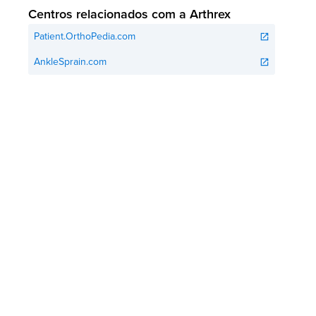
Centros relacionados com a Arthrex
Patient.OrthoPedia.com
open_in_new
AnkleSprain.com
open_in_new