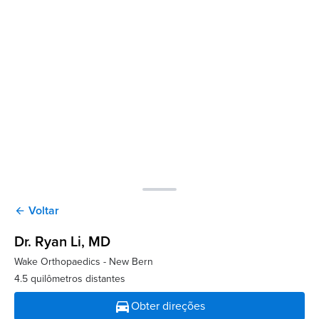
Voltar
arrow_back
Dr. Ryan Li
, MD
Wake Orthopaedics - New Bern
4.5 quilômetros distantes
directions_car
Obter direções