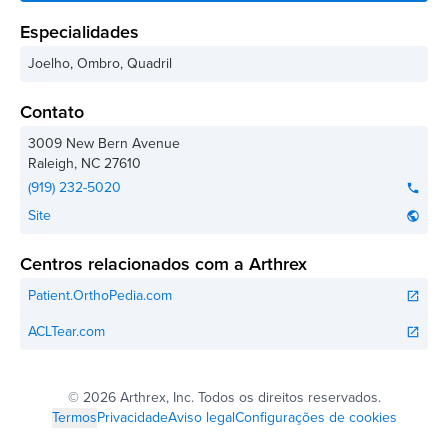
Especialidades
Joelho, Ombro, Quadril
Contato
3009 New Bern Avenue
Raleigh
,
NC
27610
(919) 232-5020
phone
Site
public
Centros relacionados com a Arthrex
Patient.OrthoPedia.com
open_in_new
ACLTear.com
open_in_new
©
2026 Arthrex, Inc. Todos os direitos reservados.
Termos
Privacidade
Aviso legal
Configurações de cookies