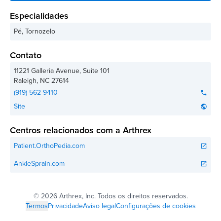
Especialidades
Pé, Tornozelo
Contato
11221 Galleria Avenue, Suite 101
Raleigh
,
NC
27614
(919) 562-9410
phone
Site
public
Centros relacionados com a Arthrex
Patient.OrthoPedia.com
open_in_new
AnkleSprain.com
open_in_new
©
2026 Arthrex, Inc. Todos os direitos reservados.
Termos
Privacidade
Aviso legal
Configurações de cookies