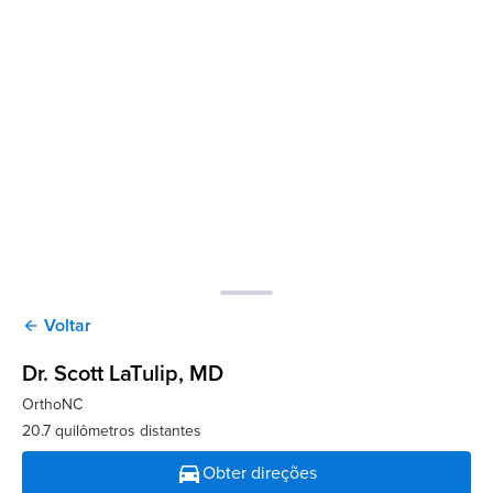
Voltar
arrow_back
Dr. Scott LaTulip
, MD
OrthoNC
20.7 quilômetros distantes
directions_car
Obter direções