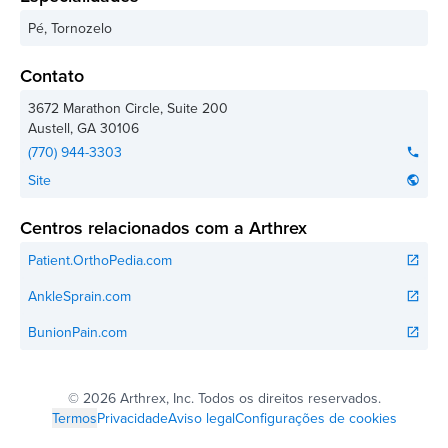
Pé, Tornozelo
Contato
3672 Marathon Circle, Suite 200
Austell
,
GA
30106
(770) 944-3303
phone
Site
public
Centros relacionados com a Arthrex
Patient.OrthoPedia.com
open_in_new
AnkleSprain.com
open_in_new
BunionPain.com
open_in_new
©
2026 Arthrex, Inc. Todos os direitos reservados.
Termos
Privacidade
Aviso legal
Configurações de cookies