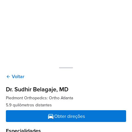
Voltar
arrow_back
Dr. Sudhir Belagaje
, MD
Piedmont Orthopedics: Ortho Atlanta
5.9 quilômetros distantes
directions_car
Obter direções
Especialidades