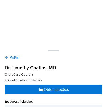
Voltar
arrow_back
Dr. Timothy Ghattas
, MD
OrthoCare Georgia
2.2 quilômetros distantes
directions_car
Obter direções
Especialidades