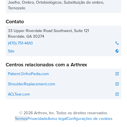
Joelho, Ombro, Ortobiológicos, Substituição do ombro,
Tornozelo
Contato
33 Upper Riverdale Road Southwest, Suite 121
Riverdale
,
GA
30274
(470) 751-4610
phone
Site
public
Centros relacionados com a Arthrex
Patient.OrthoPedia.com
open_in_new
ShoulderReplacement.com
open_in_new
ACLTear.com
open_in_new
©
2026 Arthrex, Inc. Todos os direitos reservados.
Termos
Privacidade
Aviso legal
Configurações de cookies