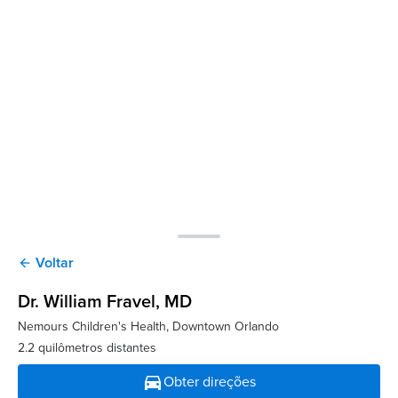
Voltar
arrow_back
Dr. William Fravel
, MD
Nemours Children's Health, Downtown Orlando
2.2 quilômetros distantes
directions_car
Obter direções