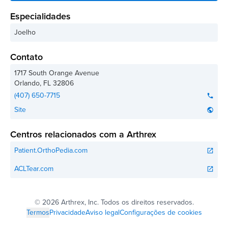
Especialidades
Joelho
Contato
1717 South Orange Avenue
Orlando
,
FL
32806
(407) 650-7715
phone
Site
public
Centros relacionados com a Arthrex
Patient.OrthoPedia.com
open_in_new
ACLTear.com
open_in_new
©
2026 Arthrex, Inc. Todos os direitos reservados.
Termos
Privacidade
Aviso legal
Configurações de cookies