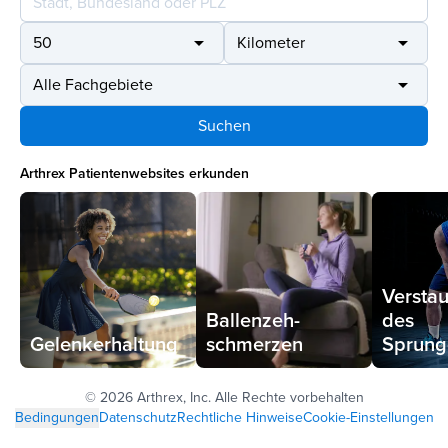
50
arrow_drop_down
Kilometer
arrow_drop_down
Alle Fachgebiete
arrow_drop_down
Suchen
Arthrex Patientenwebsites erkunden
Versta
Ballenzeh­
des
Gelenkerhaltung
schmerzen
Sprung
©
2026 Arthrex, Inc. Alle Rechte vorbehalten
Bedingungen
Datenschutz
Rechtliche Hinweise
Cookie-Einstellungen