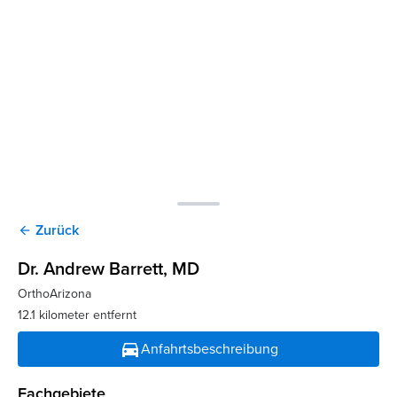
Zurück
arrow_back
Dr. Andrew Barrett
, MD
OrthoArizona
12.1 kilometer entfernt
directions_car
Anfahrtsbeschreibung
Fachgebiete