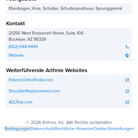
Ellenbogen, Knie, Schulter, Schulterprothese, Sprunggelenk
Kontakt
21250 West Roosevelt Street, Suite 106
Buckeye
,
AZ
85326
(602) 648-5444
phone
Website
public
Weiterführende Arthrex Websites
Patient.OrthoPedia.com
open_in_new
ShoulderReplacement.com
open_in_new
ACLTear.com
open_in_new
©
2026 Arthrex, Inc. Alle Rechte vorbehalten
Bedingungen
Datenschutz
Rechtliche Hinweise
Cookie-Einstellungen