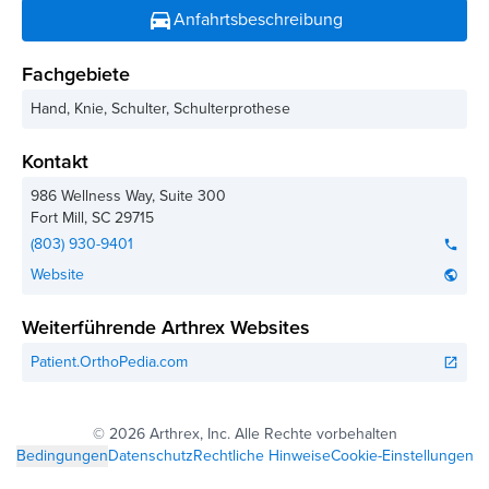
directions_car
Anfahrtsbeschreibung
Fachgebiete
Hand, Knie, Schulter, Schulterprothese
Kontakt
986 Wellness Way, Suite 300
Fort Mill
,
SC
29715
(803) 930-9401
phone
Website
public
Weiterführende Arthrex Websites
Patient.OrthoPedia.com
open_in_new
©
2026 Arthrex, Inc. Alle Rechte vorbehalten
Bedingungen
Datenschutz
Rechtliche Hinweise
Cookie-Einstellungen