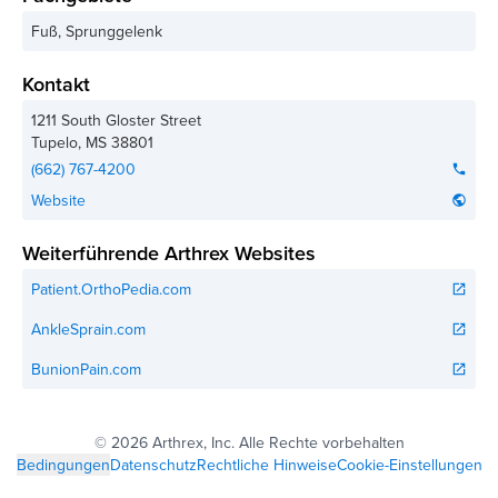
Fuß, Sprunggelenk
Kontakt
1211 South Gloster Street
Tupelo
,
MS
38801
(662) 767-4200
phone
Website
public
Weiterführende Arthrex Websites
Patient.OrthoPedia.com
open_in_new
AnkleSprain.com
open_in_new
BunionPain.com
open_in_new
©
2026 Arthrex, Inc. Alle Rechte vorbehalten
Bedingungen
Datenschutz
Rechtliche Hinweise
Cookie-Einstellungen