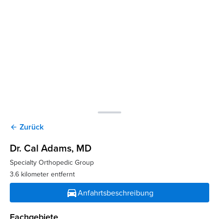
Zurück
arrow_back
Dr. Cal Adams
, MD
Specialty Orthopedic Group
3.6 kilometer entfernt
directions_car
Anfahrtsbeschreibung
Fachgebiete