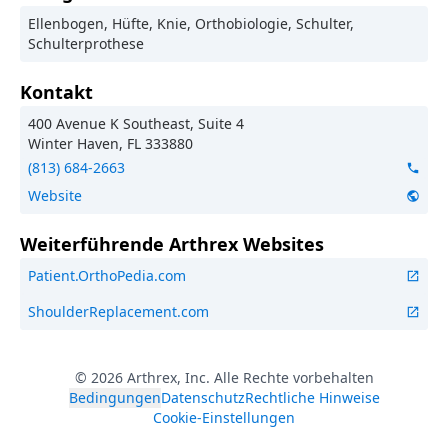
Ellenbogen, Hüfte, Knie, Orthobiologie, Schulter,
Schulterprothese
Kontakt
400 Avenue K Southeast, Suite 4
Winter Haven
,
FL
333880
(813) 684-2663
phone
Website
public
Weiterführende Arthrex Websites
Patient.OrthoPedia.com
open_in_new
ShoulderReplacement.com
open_in_new
©
2026 Arthrex, Inc. Alle Rechte vorbehalten
Bedingungen
Datenschutz
Rechtliche Hinweise
Cookie-Einstellungen