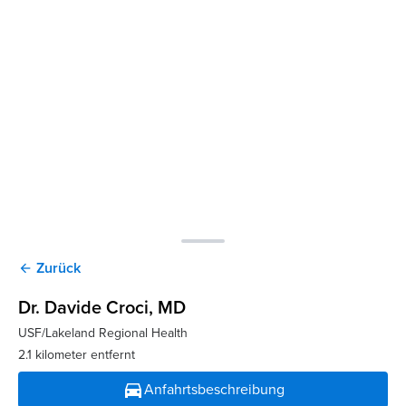
Zurück
arrow_back
Dr. Davide Croci
, MD
USF/Lakeland Regional Health
2.1 kilometer entfernt
directions_car
Anfahrtsbeschreibung