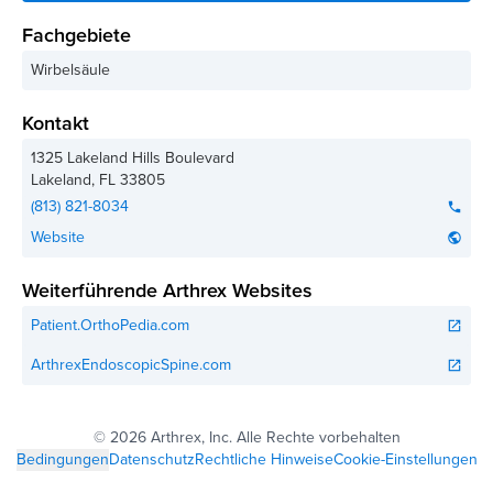
Fachgebiete
Wirbelsäule
Kontakt
1325 Lakeland Hills Boulevard
Lakeland
,
FL
33805
(813) 821-8034
phone
Website
public
Weiterführende Arthrex Websites
Patient.OrthoPedia.com
open_in_new
ArthrexEndoscopicSpine.com
open_in_new
©
2026 Arthrex, Inc. Alle Rechte vorbehalten
Bedingungen
Datenschutz
Rechtliche Hinweise
Cookie-Einstellungen