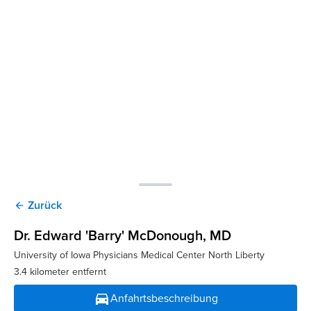
Zurück
arrow_back
Dr. Edward 'Barry' McDonough
, MD
University of Iowa Physicians Medical Center North Liberty
3.4 kilometer entfernt
directions_car
Anfahrtsbeschreibung