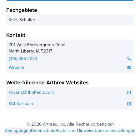
Fachgebiete
Knie, Schulter
Kontakt
701 West Forevergreen Road
North Liberty
,
IA
52317
(319) 356-2223
phone
Website
public
Weiterführende Arthrex Websites
Patient.OrthoPedia.com
open_in_new
ACLTear.com
open_in_new
©
2026 Arthrex, Inc. Alle Rechte vorbehalten
Bedingungen
Datenschutz
Rechtliche Hinweise
Cookie-Einstellungen